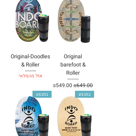
Original-Doodles
Original
& Roller
barefoot &
Roller
אזל מהמלאי
מחיר רגיל
מחיר מבצע
₪549.00
₪649.00
במבצע
במבצע