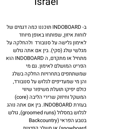
Israel
ב- INDOBOARD תוכננו כמה דגמים של
לוחות איזון, שפותחו באופן מיוחד
לאימון גלישה על סנובורד ולהחלקה על
מגלשי שלג (סקי). בין אם אתה גולש
מתחיל או מתקדם, ה INDOBOARD הוא
הפריט המושלם לאימון. גם מי
שמשתתפים בתחרויות החלקה בשלג
והן מי שמעדיפים לגלוש על סנובורד,
כולם יפיקו תועלת משיפור שיווי
המשקל וחיזוק שרירי הליבה (core)
בעזרת INDOBOARD. בין אם אתה נוהג
לגלוש במסלול (groomed runs), גולש
בטבע הפראי (Backcountry
snowboard) או משלב קפיצות